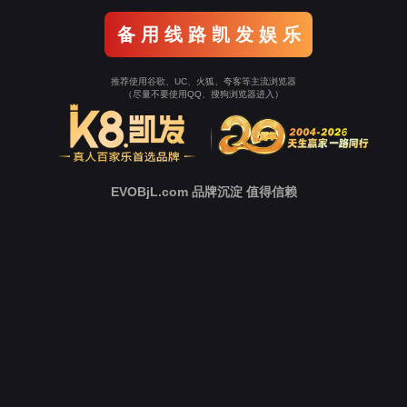
备 用 线 路 凯 发 娱 乐
推荐使用谷歌、UC、火狐、夸客等主流浏览器
（尽量不要使用QQ、搜狗浏览器进入）
EVOBjL.com 品牌沉淀 值得信赖